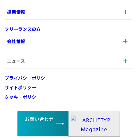
UI/UX
採用情報
プロジェクトマネジメント
実績
実装/開発
リソース支援
フリーランスの方
データ戦略
制作実績
採用情報
会社情報
デジタルマーケティング
ARCHETYPを知る
EC
メッセージ
ニュース
A-Staffing
ストーリー
会社情報
募集職種一覧
ARCHETYPの特徴
プライバシーポリシー
働く環境
会社概要
お知らせ
サイトポリシー
企業理念
クッキーポリシー
沿革
お問い合わせ