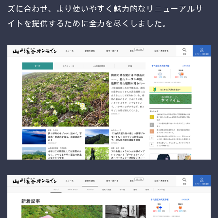
ズに合わせ、より使いやすく魅力的なリニューアルサ
データ戦略
イトを提供するために全力を尽くしました。
設計
デジタル
マーケティング
A-Staffing