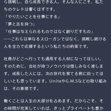
ら挑戦し、自ら成長できる人。そんな人にこそ、私た
ちのクレドは響くはずです。
データ戦略
設計
「やりたいことを仕事にする」
「夢と志を持つ」
「仕事は与えられるものではなく創りだすもの」
——これらは単なるスローガンではなく、挑戦し続ける
デジタル
人を全力で応援するという私たちの約束です。
マーケティング
社員がどこへ行っても通用する人材になってほしい。
そのために、会社が持つノウハウは惜しみなく渡しま
す。成長した人には、次の世代を育てる側に回ってほ
しいとも思っています。UniteやG.M.Sなどの取り組み
A-Staffing
は、その象徴です。
働くことは人生の大部分を占めます。だからこそ、そ
の時間が充実していれば、きっとプライベートも豊か