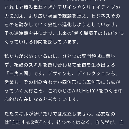
これまで積み重ねてきたデザインやクリエイティブの
力に加え、より広い視点で課題を捉え、ビジネスその
PM
ものを動かしていく会社へ進化しようとしています。
その過渡期を共に走り、未来の“働く環境そのもの”をつ
くっていける仲間を探しています。
私たちが求めているのは、ひとつの専門領域に閉じ
実装/開発
ず、複数のスキルを掛け合わせて価値を生み出せる
「三角人間」です。デザインも、ディレクションも、
営業も。その組み合わせが四角形にも五角形にも広が
っていく人材こそ、これからのARCHETYPをつくる中
心的な存在になると考えています。
EC
ただスキルが多いだけでは成立しません。必要なの
は“自走する姿勢”です。待つのではなく、自ら学び、自