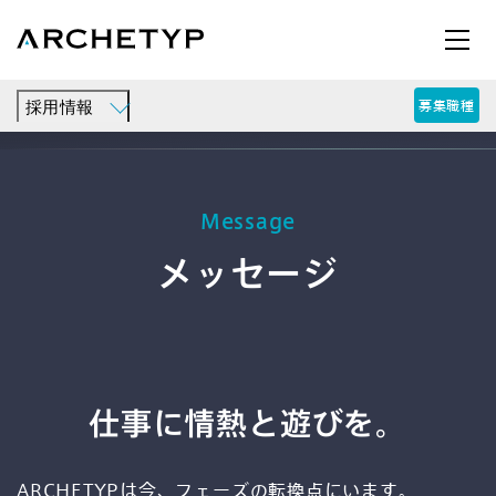
TOP
採用情報
メッセージ
募集職種
採用情報
Message
AX
メッセージ
UI/UX
仕事に情熱と遊びを。
ARCHETYPは今、フェーズの転換点にいます。