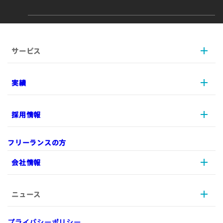
サービス
実績
AX
UI/UX
採用情報
プロジェクトマネジメント
実績
実装/開発
リソース支援
フリーランスの方
データ戦略
制作実績
採用情報
会社情報
デジタルマーケティング
ARCHETYPを知る
EC
メッセージ
ニュース
A-Staffing
ストーリー
会社情報
募集職種一覧
ARCHETYPの特徴
プライバシーポリシー