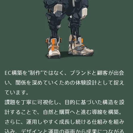
データ戦略
設計
デジタル
マーケティング
EC構築を“制作”ではなく、ブランドと顧客が出会
い、関係を深めていくための体験設計として捉え
ています。
課題を丁寧に可視化し、目的に基づいた構造を設
A-Staffing
計することで、自然と購買へと進む導線を構築。
さらに、運用しやすく成長し続ける仕組みを組み
込み、デザインと運用の両面から成果につながる