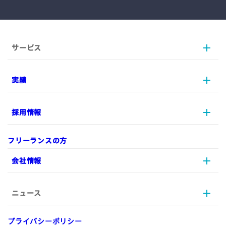
サービス
実績
AX
UI/UX
採用情報
プロジェクトマネジメント
実績
実装/開発
リソース支援
フリーランスの方
データ戦略
制作実績
採用情報
会社情報
デジタルマーケティング
ARCHETYPを知る
EC
メッセージ
ニュース
A-Staffing
ストーリー
会社情報
募集職種一覧
ARCHETYPの特徴
プライバシーポリシー