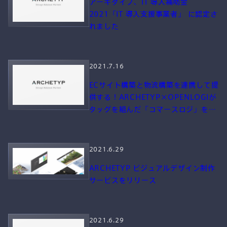
アーキタイプ、IT 導入補助金
2021「IT 導入支援事業者」 に認定さ
データ戦略
れました
設計
2021.7.16
ECサイト構築と物流構築を連携して提
デジタル
供する！ARCHETYP×OPENLOGIが
マーケティング
タッグを組んだ「コマースロジ」をリ
リース
2021.6.29
ARCHETYP ビジュアルデザイン制作
A-Staffing
サービスをリリース
2021.6.29