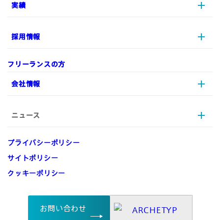
実績
AX
UI/UX
採用情報
プロジェクトマネジメント
実績
実装/開発
リソース支援
フリーランスの方
データ戦略
制作実績
採用情報
会社情報
デジタルマーケティング
ARCHETYPを知る
EC
メッセージ
ニュース
A-Staffing
ストーリー
会社情報
募集職種一覧
ARCHETYPの特徴
プライバシーポリシー
働く環境
会社概要
お知らせ
サイトポリシー
企業理念
クッキーポリシー
沿革
お問い合わせ