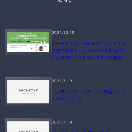
PM
2021.10.19
アーキタイプ×SiNCE×ハッシャダイ
共催で無料ウェビナー「D2C戦国時代
に生き残れ！それぞれのプロが提唱す
実装/開発
るこれからのEC運営」を10/28に開
催
2021.7.19
コンテンツマーケティング支援パッケ
ージのリリース
EC
2021.7.19